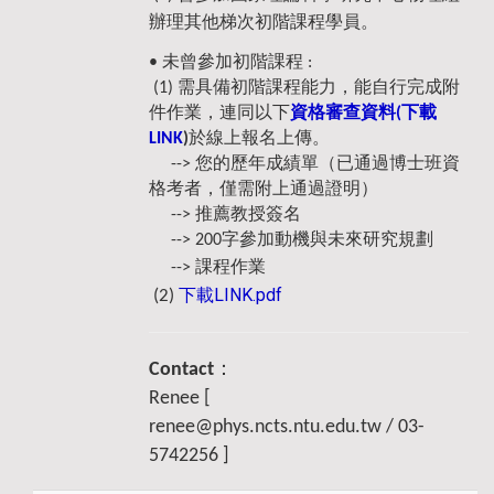
辦理其他梯次初階課程學員。
•
未曾參加初階課程 :
(1)
需具備初階課程能力，能自行完成附
件作業，連同以下
資格審查資料(下載
LINK
)
於線上報名上傳。
-->
您的歷年成績單（已通過博士班資
格考者，僅需附上通過證明）
-->
推薦教授簽名
-->
200字參加動機與未來研究規劃
-->
課程作業
下載LINK.pdf
(2)
Contact
：
Renee [
renee@phys.ncts.ntu.edu.tw / 03-
5742256 ]