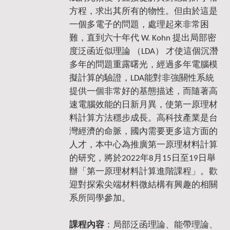
方程，求出其所有的物性。但由於這是
一個多電子的問題，處理起來非常困
難，直到六十年代 W. Kohn 提出局部密
度泛函近似理論 （LDA） 才使這個沉潛
多年的問題重露曙光，經過多年電腦模
擬計算的驗證，LDA能對非強關性系統
提供一個非常好的基態描述，而隨著高
速電腦效能的日新月異，使第一原理材
料計算方法穩步成長。高科技產業是台
灣經濟的命脈，國內需要更多這方面的
人才，本中心為推廣第一原理材料計算
的研究，將於2022年8月15日至19日舉
辦「第一原理材料計算進階課程」。歡
迎對探索尖端材料微結構有興趣的相關
系所同學參加。
課程內容
：局部泛函理論、能帶理論、