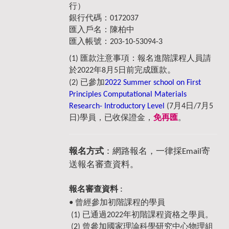
行）
銀行代碼：0172037
匯入戶名：陳柏中
匯入帳號：203-10-53094-3
(1)
匯款注意事項：報名進階課程人員請
。
於2022年8月5日前完成匯款
(2)
已參加
2022 Summer school on First
Principles Computational Materials
Research- Introductory Level
(7月4日/7月5
日)學員，已收保證金，
免再匯
。
報名方式
：網路報名，一律採Email寄
送報名審查資料。
:
報名審查資料
•
曾經參加初階課程的學員
(1) 已通過2022年初階課程資格之學員。
(2) 曾參加國家理論科學研究中心物理組