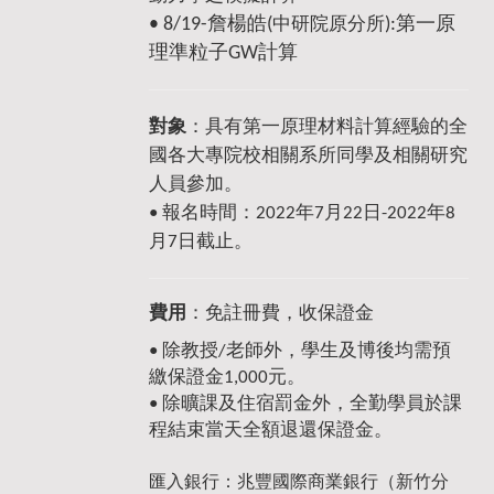
• 8/19-詹楊皓(
):第一原
中研院原分所
理準粒子GW計算
對象
：具有第一原理材料計算經驗的全
國各大專院校相關系所同學及相關研究
人員參加。
• 報名時間：2022年7月22日-2022年8
月7日截止。
費用
：免註冊費，收保證金
•
除教授/老師外，學生及博後均需預
繳保證金1,000元。
•
除曠課及住宿罰金外，全勤學員於課
程結束當天全額退還保證金。
匯入銀行：兆豐國際商業銀行（新竹分