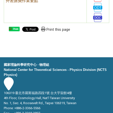
外差旅費作業要點
Print this page
Share
國家理論科學研究中心 ‧ 物理組
National Center for Theoretical Sciences - Physics Division (NCTS
Physics)
106319 臺北市羅斯福路四段1號 台大宇宙館4樓
4th Floor, Cosmology Hall, Nat’l Taiwan University
No. 1, Sec. 4, Roosevelt Rd., Taipei 106319, Taiwan
Phone: +886-2-3366-5566