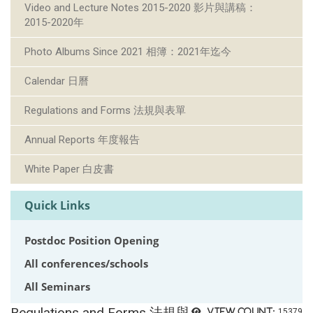
Video and Lecture Notes 2015-2020 影片與講稿：
2015-2020年
Photo Albums Since 2021 相簿：2021年迄今
Calendar 日曆
Regulations and Forms 法規與表單
Annual Reports 年度報告
White Paper 白皮書
Quick Links
Postdoc Position Opening
All conferences/schools
All Seminars
Regulations and Forms 法規與
View count:
15379