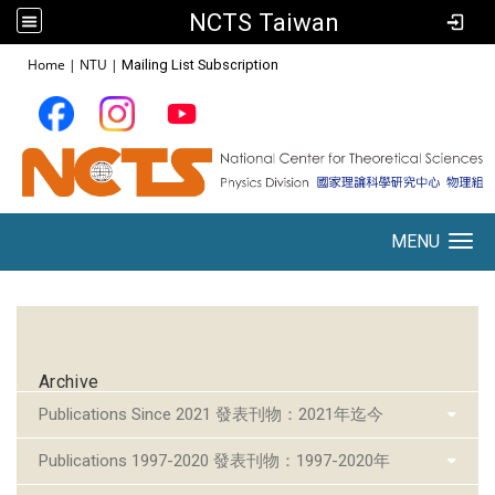
NCTS Taiwan
:::
Home
|
NTU
|
Mailing List Subscription
MENU
Toggle navigation
:::
Archive
Publications Since 2021 發表刊物：2021年迄今
Publications 1997-2020 發表刊物：1997-2020年