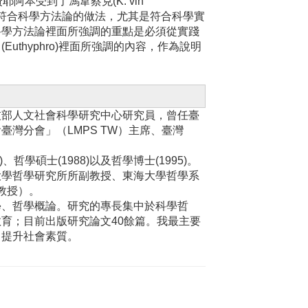
本受到了馮韋蔡克(K. vin
學，其實符合科學方法論的做法，尤其是符合科學實
科學方法論裡面所強調的重點是必須從實踐
thyphro)裡面所強調的內容，作為說明
技部人文社會科學研究中心研究員，曾任臺
灣分會」（LMPS TW）主席、臺灣
哲學碩士(1988)以及哲學博士(1995)。
大學哲學研究所所副教授、東海大學哲學系
正教授）。
學、哲學概論。研究的專長集中於科學哲
育；目前出版研究論文40餘篇。我最主要
，提升社會素質。