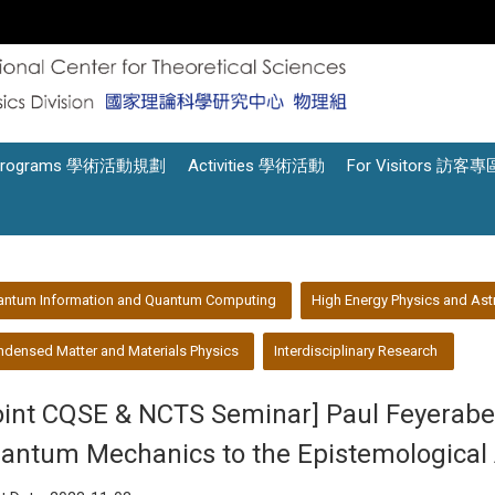
Programs 學術活動規劃
Activities 學術活動
For Visitors 訪客專
antum Information and Quantum Computing
High Energy Physics and Ast
densed Matter and Materials Physics
Interdisciplinary Research
oint CQSE & NCTS Seminar] Paul Feyerabe
antum Mechanics to the Epistemological