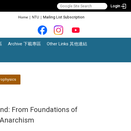
Login
:::
Home
|
NTU
|
Mailing List Subscription
區
Archive 下載專區
Other Links 其他連結
rophysics
nd: From Foundations of
 Anarchism