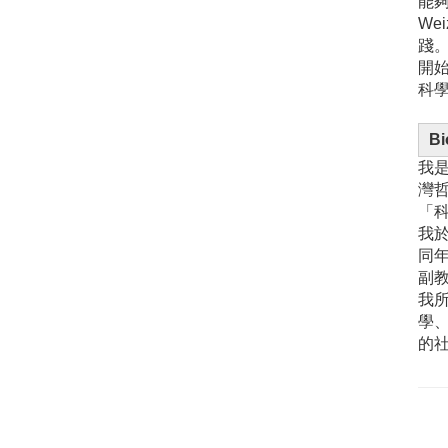
能夠
We
踐
開始
科
Bi
我
灣
「
我於
同
副教
我
學
的