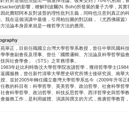
針對於這個想法提出一個選擇理論。後來受到了70年代初期，費耶阿
izsacker)的影響，瞭解到波爾(N. Bohr)所發展的量子力
。因此費耶阿本反對波普的理性批判主義，同時也注意到真正的
。我在這個演講中最後，引用柏拉圖的對話錄，《尤西佛羅篇》(Eu
學方法論本身原來就是一種哲學方法的應用。
ography
是苑舉正，目前任職國立台灣大學哲學系教授，曾任中華民國科
哲學學會副會長及理事、曾任「國際邏輯、方法論及科學哲學協會臺
科技與社會學會」（STS）之常務理事。
1983年赴比利時魯汶大學哲學院攻讀哲學，獲得哲學學士(1984)、
年返國服務，曾任新竹清華大學歷史研究所博士後研究員、南華
授、並於2005年轉任國立臺灣大學哲學系迄今（2009年升等
所任教的科目有：科學哲學、英美哲學、政治哲學、社會科學哲
、社會科學哲學、政治哲學、科技反思哲學、西洋哲學史與哲學教
社會服務工作，是利用媒體、演講與撰文的方式，推廣哲學教育