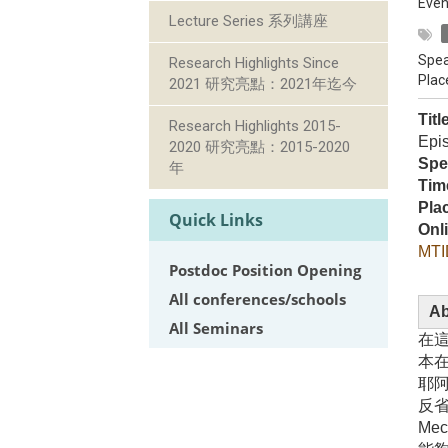
Even
Lecture Series 系列講座
Spea
Research Highlights Since
Plac
2021 研究亮點：2021年迄今
Titl
Research Highlights 2015-
Epi
2020 研究亮點：2015-2020
Spe
年
Tim
Pla
Quick Links
Onl
MTI
Postdoc Position Opening
All conferences/schools
Ab
All Seminars
在
本
耶
反省
Me