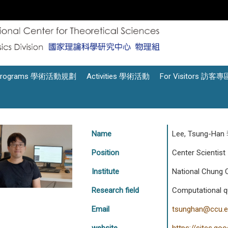
Programs 學術活動規劃
Activities 學術活動
For Visitors 訪客專
Name
Lee, Tsung-Ha
Position
Center Scientist
Institute
National Chung C
Research field
Computational q
Email
tsunghan@ccu.e