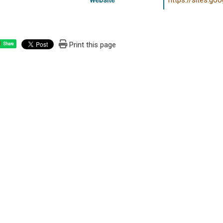
website
https://sites.go
Print this page
Share