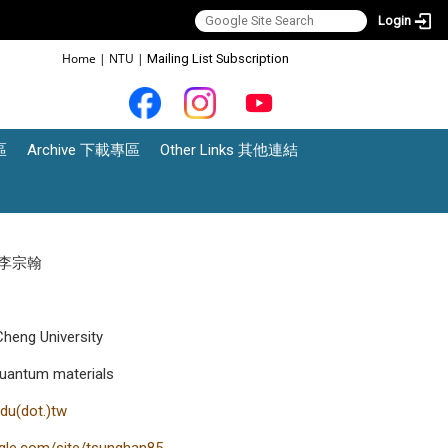
Login
:::
Home
|
NTU
|
Mailing List Subscription
區
Archive 下載專區
Other Links 其他連結
n 李宗翰
heng University
uantum materials
du(dot.)tw