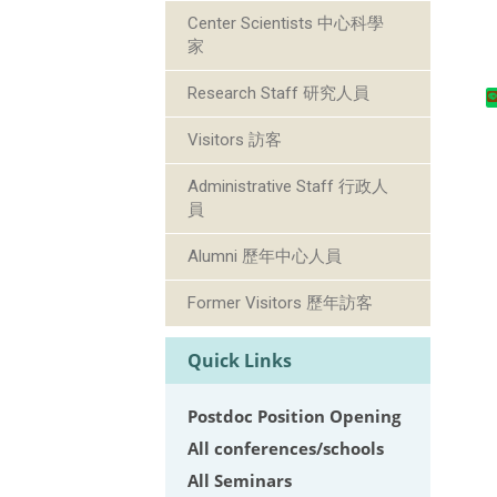
Center Scientists 中心科學
家
Research Staff 研究人員
Visitors 訪客
Administrative Staff 行政人
員
Alumni 歷年中心人員
Former Visitors 歷年訪客
Quick Links
Postdoc Position Opening
All conferences/schools
All Seminars