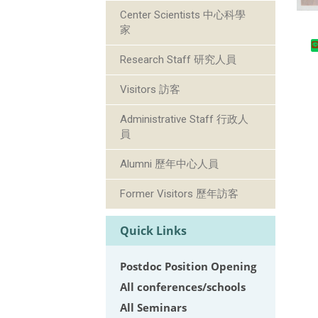
Center Scientists 中心科學
家
Research Staff 研究人員
Visitors 訪客
Administrative Staff 行政人
員
Alumni 歷年中心人員
Former Visitors 歷年訪客
Quick Links
Postdoc Position Opening
All conferences/schools
All Seminars