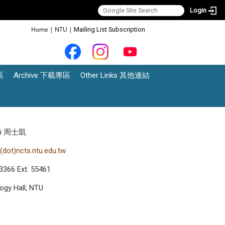
Login
:::
Home
|
NTU
|
Mailing List Subscription
區
Archive 下載專區
Other Links 其他連結
Kai 周士凱
dot)ncts.ntu.edu.tw
3366 Ext. 55461
gy Hall, NTU