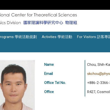
Programs 學術活動規劃
Activities 學術活動
For Visitors 訪客專
Name
Chou, Shih-
Email
skchou@phys(
Office Tel No.
+886-2-3366-
Office
R427, Cosmolo