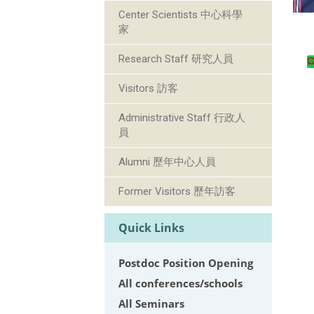
Center Scientists 中心科學
家
Research Staff 研究人員
Visitors 訪客
Administrative Staff 行政人
員
Alumni 歷年中心人員
Former Visitors 歷年訪客
Quick Links
Postdoc Position Opening
All conferences/schools
All Seminars