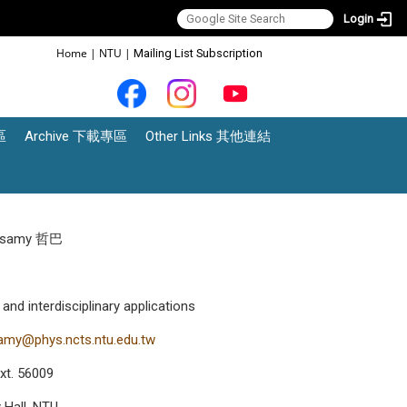
Login
:::
Home
|
NTU
|
Mailing List Subscription
區
Archive 下載專區
Other Links 其他連結
lasamy 哲巴
d interdisciplinary applications
samy@phys.ncts.ntu.edu.tw
xt. 56009