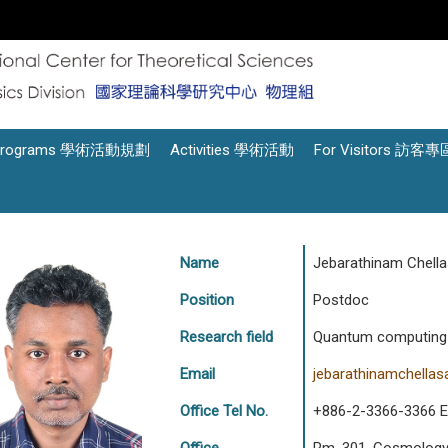
Programs 學術活動規劃
Activities 學術活動
For Visitors 訪客專
Name
Jebarathinam Chel
Position
Postdoc
Research field
Quantum computing an
Email
jebarathinamchella
Office Tel No.
+886-2-3366-3366 E