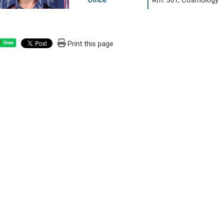
Office
Rm. 301, Cosmology 
Print this page
Share